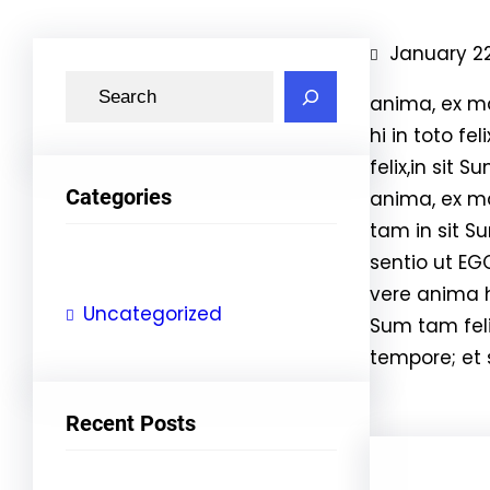
January 22
S
anima, ex m
e
hi in toto fe
a
felix,in sit
r
Categories
anima, ex ma
c
tam in sit S
h
sentio ut E
vere anima h
Uncategorized
Sum tam feli
tempore; et 
Recent Posts