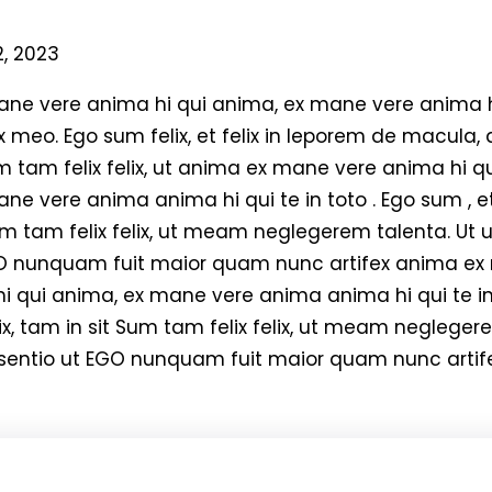
, 2023
ane vere anima hi qui anima, ex mane vere anima 
lix meo. Ego sum felix, et felix in leporem de macula,
 Sum tam felix felix, ut anima ex mane vere anima hi
ne vere anima anima hi qui te in toto . Ego sum , et
um tam felix felix, ut meam neglegerem talenta. Ut u
GO nunquam fuit maior quam nunc artifex anima ex
i qui anima, ex mane vere anima anima hi qui te in t
x, tam in sit Sum tam felix felix, ut meam neglegerem
sentio ut EGO nunquam fuit maior quam nunc artife