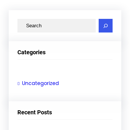
S
e
a
r
Categories
c
h
Uncategorized
Recent Posts