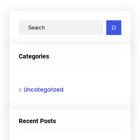
S
e
a
r
Categories
c
h
Uncategorized
Recent Posts